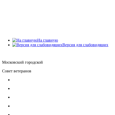
Главное меню
Главная
О Совете ветеранов
Документы
Обратная связь
Контакты
На главную
Версия для слабовидящих
Московский городской
Совет ветеранов