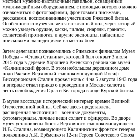
местный музейно-выставочный павильон, оснащенный
мультимедийным оборудованием, с помощью которого можно
ознакомиться с фотографиями, фронтовыми письмами,
рассказами, воспоминаниями участников Ржевской битвы.
Особенностью музея является стеклянный пол, через который
можно увидеть оружие, каски, гильзы, снаряды, гранаты,
солдатский противогаз, и другие экспонаты, найденные
поисковыми экспедициями на местах боев.
Затем делегация познакомились с Ржевским филиалом Музея
Победы – «Ставка Сталина», который был открыт 3 июля
2015 года в деревне Хорошево Ржевского района как музей
«Калининский фронт. В этом небольшом деревянном доме
подо Ржевом Верховный главнокомандующий Иосиф
Виссарионович Сталин провел ночь с 4 на 5 августа 1943 года
и впервые отдал приказ о проведении в Москве салюта в
честь освобождения Орла и Белгорода в ходе Курской битвы.
В музее воссоздан исторический интерьер времен Великой
Отечественной войны. Сейчас здесь представлена
расширенная экспозиция – военные документы,
фотоматериалы, личные вещи солдат и офицеров. Во дворе
музея установлены бюсты Верховного главнокомандующего
И.В. Сталина, командующего Калининским фронтом генерал-
полковника А.И. Ерёменко и 12-ти Героев Советского Союза