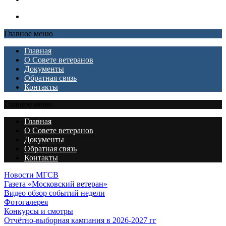
Главное меню
Главная
О Совете ветеранов
Документы
Обратная связь
Контакты
Главное меню
Главная
О Совете ветеранов
Документы
Обратная связь
Контакты
Новости МГСВ
Газета «Московский ветеран»
Видео обзор событий недели
Фотогалерея
Конкурсы и смотры
Отчётно-выборная кампания в 2026-2027 гг