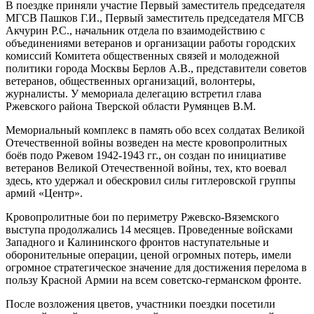
В поездке приняли участие Первый заместитель председателя
МГСВ Пашков Г.И., Первый заместитель председателя МГСВ
Акчурин Р.С., начальник отдела по взаимодействию с
объединениями ветеранов и организации работы городских
комиссий Комитета общественных связей и молодежной
политики города Москвы Берлов А.В., представители советов
ветеранов, общественных организаций, волонтеры,
журналисты. У мемориала делегацию встретил глава
Ржевского района Тверской области Румянцев В.М.
Мемориальный комплекс в память обо всех солдатах Великой
Отечественной войны возведен на месте кровопролитных
боёв подо Ржевом 1942-1943 гг., он создан по инициативе
ветеранов Великой Отечественной войны, тех, кто воевал
здесь, кто удержал и обескровил силы гитлеровской группы
армий «Центр».
Кровопролитные бои по периметру Ржевско-Вяземского
выступа продолжались 14 месяцев. Проведенные войсками
Западного и Калининского фронтов наступательные и
оборонительные операции, ценой огромных потерь, имели
огромное стратегическое значение для достижения перелома в
пользу Красной Армии на всем советско-германском фронте.
После возложения цветов, участники поездки посетили