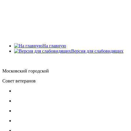
Главное меню
Главная
О Совете ветеранов
Документы
Обратная связь
Контакты
На главную
Версия для слабовидящих
Московский городской
Совет ветеранов