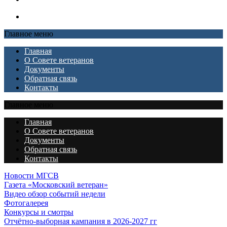
Главное меню
Главная
О Совете ветеранов
Документы
Обратная связь
Контакты
Главное меню
Главная
О Совете ветеранов
Документы
Обратная связь
Контакты
Новости МГСВ
Газета «Московский ветеран»
Видео обзор событий недели
Фотогалерея
Конкурсы и смотры
Отчётно-выборная кампания в 2026-2027 гг