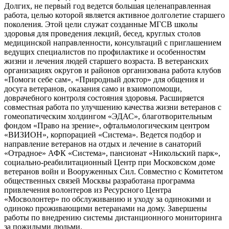
Долгих, не первый год ведется большая целенаправленная
работа, целью которой является активное долголетие старшего
поколения. Этой цели служат созданные МГСВ школы
здоровья для проведения лекций, бесед, круглых столов
медицинской направленности, консультаций с приглашением
ведущих специалистов по профилактике и особенностям
жизни и лечения людей старшего возраста. В ветеранских
организациях округов и районов организована работа клубов
«Помоги себе сам», «Природный доктор» для общения и
досуга ветеранов, оказания само и взаимопомощи,
доврачебного контроля состояния здоровья. Расширяется
совместная работа по улучшению качества жизни ветеранов с
гомеопатическим холдингом «ЭДАС», благотворительным
фондом «Право на зрение», офтальмологическим центром
«ВИЗИОН», корпорацией «Система». Ведется подбор и
направление ветеранов на отдых и лечение в санаторий
«Отрадное» АФК «Система», пансионат «Никольский парк»,
социально-реабилитационный Центр при Московском доме
ветеранов войн и Вооруженных Сил. Совместно с Комитетом
общественных связей Москвы разработана программа
привлечения волонтеров из Ресурсного Центра
«Мосволонтер» по обслуживанию и уходу за одинокими и
одиноко проживающими ветеранами на дому. Завершены
работы по внедрению системы дистанционного мониторинга
за пожилыми людьми.