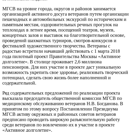
МГСВ на уровне города, округов и районов занимается
организацией активного досуга ветеранов путем организации
пешеходных и автомобильных экскурсий по историческим и
памятным местам, оздоровительных речных прогулок на
теплоходах в летнее время, посещений театров, музеев,
концертных залов и выставок на благотворительной основе,
проведений шахматных турниров, смотров-конкурсов и
фестивалей художественного творчества. Ветераны с
радостью встретили начавший действовать с 1 марта 2018
года пилотный проект Правительства Москвы «Активное
долголетие». В столице проживает 2,6 миллиона
пенсионеров. Для них участие в проекте даст уникальную
возможность укрепить свое здоровье, реализовать творческий
потенциал, сделать свою жизнь более наполненной и
содержательной.
Ряд содержательных предложений по реализации проекта
высказала председатель общественной комиссии МГСВ по
медицинскому обслуживанию ветеранов Н.В. Богданова. В
принятом по этому вопросу Постановлении Президиума
МГСВ активу окружных и районных советов ветеранов
предписано проводить широкую разъяснительную работу
среди ветеранов по вовлечению их в участие в проекте
«Активное долголетие».