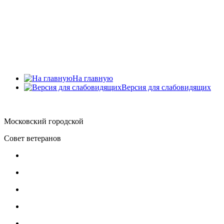
Главное меню
Главная
О Совете ветеранов
Документы
Обратная связь
Контакты
На главную
Версия для слабовидящих
Московский городской
Совет ветеранов