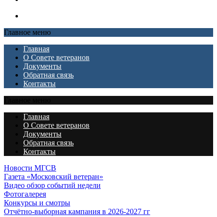
Главное меню
Главная
О Совете ветеранов
Документы
Обратная связь
Контакты
Главное меню
Главная
О Совете ветеранов
Документы
Обратная связь
Контакты
Новости МГСВ
Газета «Московский ветеран»
Видео обзор событий недели
Фотогалерея
Конкурсы и смотры
Отчётно-выборная кампания в 2026-2027 гг