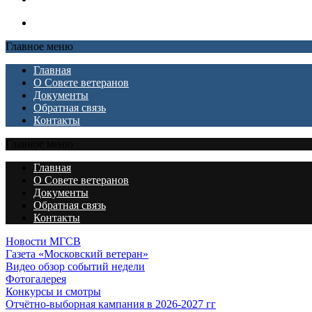
Главное меню
Главная
О Совете ветеранов
Документы
Обратная связь
Контакты
Главное меню
Главная
О Совете ветеранов
Документы
Обратная связь
Контакты
Новости МГСВ
Газета «Московский ветеран»
Видео обзор событий недели
Фотогалерея
Конкурсы и смотры
Отчётно-выборная кампания в 2026-2027 гг