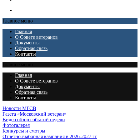
Главное меню
Главная
О Совете ветеранов
Документы
Обратная связь
Контакты
Главное меню
Главная
О Совете ветеранов
Документы
Обратная связь
Контакты
Новости МГСВ
Газета «Московский ветеран»
Видео обзор событий недели
Фотогалерея
Конкурсы и смотры
Отчётно-выборная кампания в 2026-2027 гг