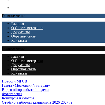
Главное меню
Главная
О Совете ветеранов
Документы
Обратная связь
Контакты
Главное меню
Главная
О Совете ветеранов
Документы
Обратная связь
Контакты
Новости МГСВ
Газета «Московский ветеран»
Видео обзор событий недели
Фотогалерея
Конкурсы и смотры
Отчётно-выборная кампания в 2026-2027 гг