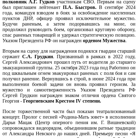
полковник А.Г. Гудков
участникам СВО. Первым на сцену
был приглашен лейтенант
П.А. Быстров
.
В сентябре 2024
года, командуя взводом в боях за освобождение населенных
пунктов ДНР, офицер проявил исключительное мужество.
Будучи раненым, а затем подорвавшись на мине, он
продолжил руководить боем, организовал круговую оборону,
спас раненых товарищей и удержал стратегическую позицию.
Указом Президента РФ он награжден
орденом Мужества
.
Вторым на сцену для награждения поднялся гвардии старший
сержант
С.А. Грудкин
. Призванный в рамках в 2022 году,
Сергей Александрович прошел путь от водителя до старшего
эвакуационной группы. 25 октября 2023 года под Работино он
под шквальным огнем эвакуировал раненых с поля боя и сам
получил ранение. Вернувшись в строй, в июне 2024 года при
выполнении боевой задачи он вновь проявил героизм. За
мужество и самоотверженность Указом Президента РФ
Сергей Грудкин награжден знаком отличия ордена Святого
Георгия -
Георгиевским Крестом IV степени
.
После торжественной части был показан театрализованный
концерт. Пролог с песней «Родина-Мать зовет» в исполнении
Дарьи Мацак (Центр оперного пения им. Г. Вишневской)
сопровождался видеорядом, объединившим ратные традиции
от Александра Невского до наших дней. Премьеру песни «Я