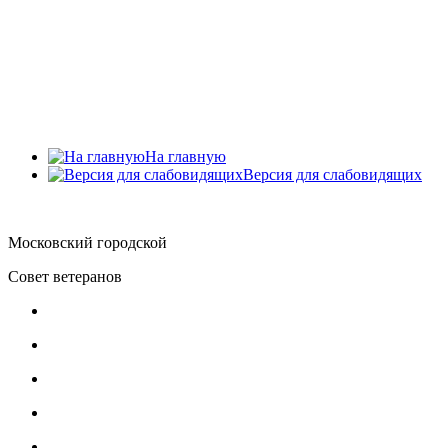
Главное меню
Главная
О Совете ветеранов
Документы
Обратная связь
Контакты
На главную
Версия для слабовидящих
Московский городской
Совет ветеранов