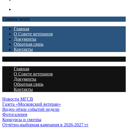
Главное меню
Главная
О Совете ветеранов
Документы
Обратная связь
Контакты
Главное меню
Главная
О Совете ветеранов
Документы
Обратная связь
Контакты
Новости МГСВ
Газета «Московский ветеран»
Видео обзор событий недели
Фотогалерея
Конкурсы и смотры
Отчётно-выборная кампания в 2026-2027 гг