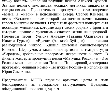
ухожу воевать» исполнил ведущий вечера Алексей Зубарев.
Звучали песни о пехотинцах, моряках, летчиках, танкистах и
спецназовцах. Пронзительно прозвучало стихотворение
«Мама, я живой» в исполнении актера Сергея Канаева и
песня «Встанем», после которой зал почтил память павших
героев минутой молчания. Отдельный фрагмент концерта был
посвящен женщинам, которые ждут своих родных с фронта и
которые наравне с мужчинами спасает жизни на передовой.
Премьеры песен «Улыбка Ангела» (Татьяна Ожиганова и
Никита Гурьев) и «Врачи» (Алексей Зубарев) не оставили
равнодушным никого. Удивил зрителей баянист-виртуоз
Вячеслав Шершуков, а также юные артисты из театра-студии
«Чародеи», добавившие программе искренности и света. В
финале концерта прозвучали песни «Матушка Россия» и «Это
Родина моя» в исполнении Полины Пивоваровой, а завершил
программу мощный номер «Ты нужен России» в исполнении
Юрия Самохина.
Представители МГСВ вручили артистам цветы в знак
благодарности за прекрасное выступление. Праздник,
объединивший поколения, удался.