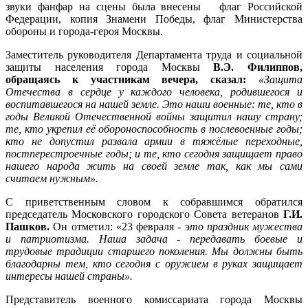
звуки фанфар на сцены была внесены флаг Российской
Федерации, копия Знамени Победы, флаг Министерства
обороны и города-героя Москвы.
Заместитель руководителя Департамента труда и социальной
защиты населения города Москвы
В.Э. Филиппов,
обращаясь к участникам вечера, сказал
:
«Защита
Отечества в сердце у каждого человека, родившегося и
воспитавшегося на нашей земле. Это наши военные: те, кто в
годы Великой Отечественной войны защитил нашу страну;
те, кто укрепил её обороноспособность в послевоенные годы;
кто не допустил развала армии в тяжёлые переходные,
постперестроечные годы; и те, кто сегодня защищает право
нашего народа жить на своей земле так, как мы сами
считаем нужным».
С приветственным словом к собравшимся обратился
председатель Московского городского Совета ветеранов
Г.И.
Пашков
.
Он отметил: «23 февраля - э
то праздник мужества
и патриотизма. Наша задача - передавать боевые и
трудовые традиции старшего поколения. Мы должны быть
благодарны тем, кто сегодня с оружием в руках защищает
интересы нашей страны».
Представитель военного комиссариата города Москвы