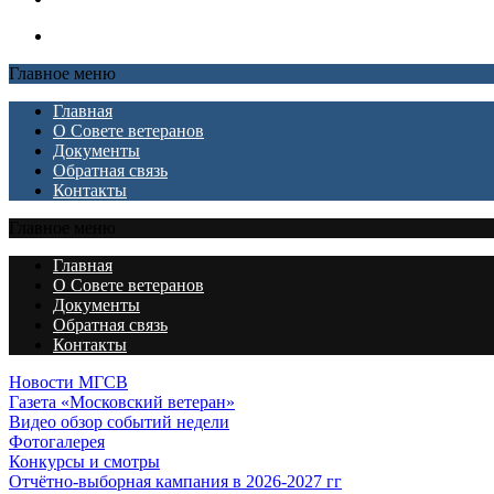
Главное меню
Главная
О Совете ветеранов
Документы
Обратная связь
Контакты
Главное меню
Главная
О Совете ветеранов
Документы
Обратная связь
Контакты
Новости МГСВ
Газета «Московский ветеран»
Видео обзор событий недели
Фотогалерея
Конкурсы и смотры
Отчётно-выборная кампания в 2026-2027 гг