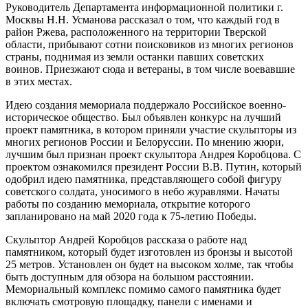
Руководитель Департамента информационной политики г.
Москвы Н.Н. Усманова рассказал о том, что каждый год в
район Ржева, расположенного на территории Тверской
области, прибывают сотни поисковиков из многих регионов
страны, поднимая из земли останки павших советских
воинов. Приезжают сюда и ветераны, в том числе воевавшие
в этих местах.
Идею создания мемориала поддержало Российское военно-
историческое общество. Был объявлен конкурс на лучший
проект памятника, в котором приняли участие скульпторы из
многих регионов России и Белоруссии. По мнению жюри,
лучшим был признан проект скульптора Андрея Коробцова. С
проектом ознакомился президент России В.В. Путин, который
одобрил идею памятника, представляющего собой фигуру
советского солдата, уносимого в небо журавлями. Начаты
работы по созданию мемориала, открытие которого
запланировано на май 2020 года к 75-летию Победы.
Скульптор Андрей Коробцов рассказа о работе над
памятником, который будет изготовлен из бронзы и высотой
25 метров. Установлен он будет на высоком холме, так чтобы
быть доступным для обзора на большом расстоянии.
Мемориальный комплекс помимо самого памятника будет
включать смотровую площадку, панели с именами и