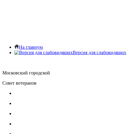
Главное меню
Главная
О Совете ветеранов
Документы
Обратная связь
Контакты
На главную
Версия для слабовидящих
Московский городской
Совет ветеранов