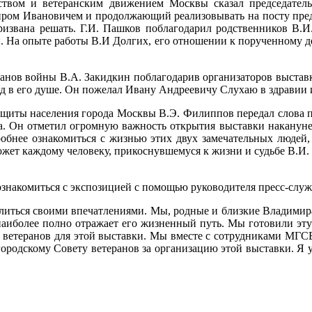
твом и ветеранским движением Москвы сказал председатель 
иром Ивановичем и продолжающий реализовывать на посту предс
призвана решать. Г.И. Пашков поблагодарил родственников В.И
 На опыте работы В.И Долгих, его отношении к порученному де
ранов войны В.А. Закидкин поблагодарив организаторов выстав
д в его душе. Он пожелал Ивану Андреевичу Слухаю в здравии и
защиты населения города Москвы В.Э. Филиппов передал слова п
. Он отметил огромную важность открытия выставки накануне 
робнее ознакомиться с жизнью этих двух замечательных людей,
жет каждому человеку, прикоснувшемуся к жизни и судьбе В.И. 
ознакомиться с экспозицией с помощью руководителя пресс-сл
ться своими впечатлениями. Мы, родные и близкие Владимира 
наиболее полно отражает его жизненный путь. Мы готовили эту 
у ветеранов для этой выставки. Мы вместе с сотрудниками МГ
родскому Совету ветеранов за организацию этой выставки. Я уве