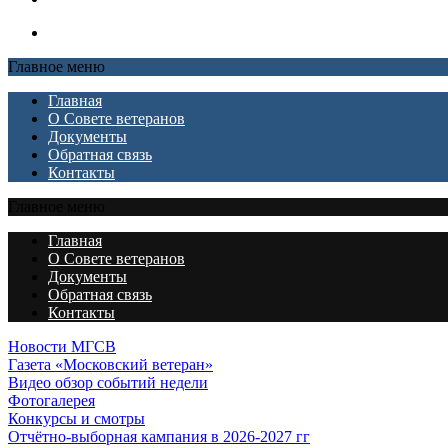
Главное меню
Главная
О Совете ветеранов
Документы
Обратная связь
Контакты
Главное меню
Главная
О Совете ветеранов
Документы
Обратная связь
Контакты
Новости МГСВ
Газета «Московский ветеран»
Видео обзор событий недели
Фотогалерея
Конкурсы и смотры
Отчётно-выборная кампания в 2026-2027 гг