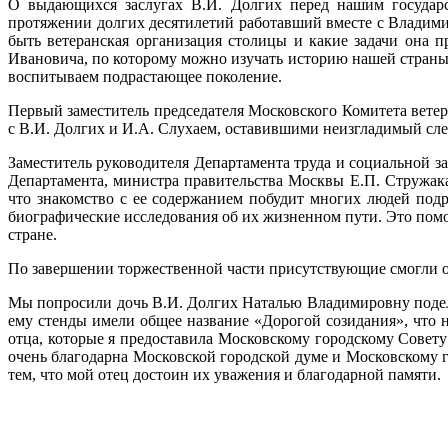
О выдающихся заслугах В.И. Долгих перед нашим государс
протяжении долгих десятилетий работавший вместе с Владим
быть ветеранская организация столицы и какие задачи она 
Ивановича, по которому можно изучать историю нашей страны.
воспитываем подрастающее поколение.
Первый заместитель председателя Московского Комитета вете
с В.И. Долгих и И.А. Слухаем, оставившими неизгладимый сле
Заместитель руководителя Департамента труда и социальной 
Департамента, министра правительства Москвы Е.П. Стружака
что знакомство с ее содержанием побудит многих людей под
биографические исследования об их жизненном пути. Это помо
стране.
По завершении торжественной части присутствующие смогли 
Мы попросили дочь В.И. Долгих Наталью Владимировну подели
ему стенды имели общее название «Дорогой созидания», что 
отца, которые я предоставила Московскому городскому Совет
очень благодарна Московской городской думе и Московскому го
тем, что мой отец достоин их уважения и благодарной памяти.