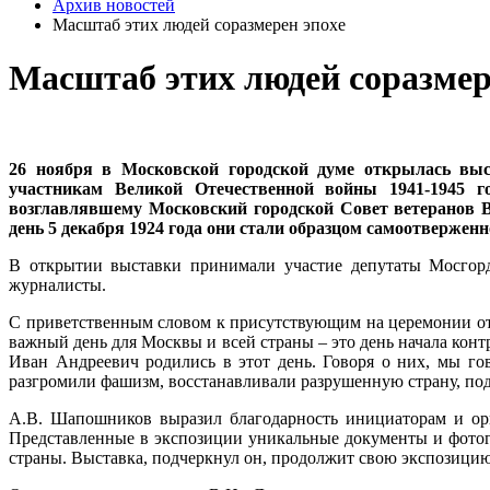
Архив новостей
Масштаб этих людей соразмерен эпохе
Масштаб этих людей соразмер
26 ноября в Московской городской думе открылась выс
участникам Великой Отечественной войны 1941-1945 г
возглавлявшему Московский городской Совет ветеранов В
день 5 декабря 1924 года они стали образцом самоотверженн
В открытии выставки принимали участие депутаты Мосгорд
журналисты.
С приветственным словом к присутствующим на церемонии отк
важный день для Москвы и всей страны – это день начала конт
Иван Андреевич родились в этот день. Говоря о них, мы го
разгромили фашизм, восстанавливали разрушенную страну, под
А.В. Шапошников выразил благодарность инициаторам и орг
Представленные в экспозиции уникальные документы и фотог
страны. Выставка, подчеркнул он, продолжит свою экспозици