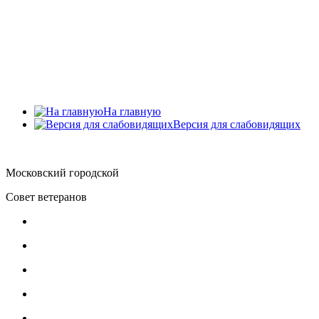
Главное меню
Главная
О Совете ветеранов
Документы
Обратная связь
Контакты
На главную
Версия для слабовидящих
Московский городской
Совет ветеранов