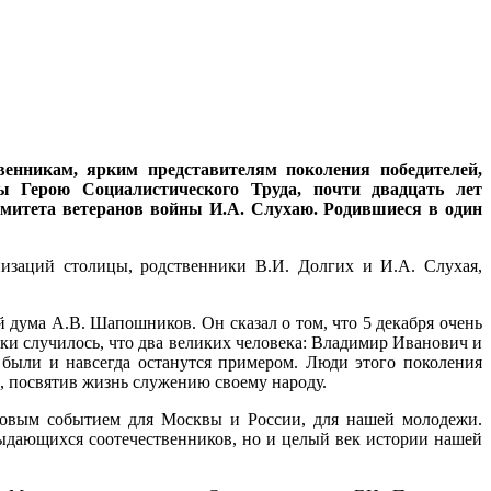
енникам, ярким представителям поколения победителей,
ы Герою Социалистического Труда, почти двадцать лет
омитета ветеранов войны И.А. Слухаю. Родившиеся в один
изаций столицы, родственники В.И. Долгих и И.А. Слухая,
дума А.В. Шапошников. Он сказал о том, что 5 декабря очень
ски случилось, что два великих человека: Владимир Иванович и
 были и навсегда останутся примером. Люди этого поколения
, посвятив жизнь служению своему народу.
аковым событием для Москвы и России, для нашей молодежи.
ыдающихся соотечественников, но и целый век истории нашей