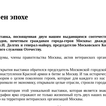
ен эпохе
тавка, посвященная двум нашим выдающимся соотечеств
одов, почетным гражданам города-героя Москвы: дважд
.И. Долгих и генерал-майору, председателю Московского К
ого служения Отечеству.
умы, члены правительства Москвы, актив ветеранских орган
рытия выставки обратился председатель Московской городской 
рнаступления Красной армии в битве за Москву. И так историче
ворим о целом поколении героев, которые для каждого из нас
нимали ее экономику, открывали целые отрасли, строили города
анизаторам этой уникальной выставки, которая является зн
рафии ярко отражают не только жизненный путь двух наших в
ю на территории ветеранских организаций Москвы.