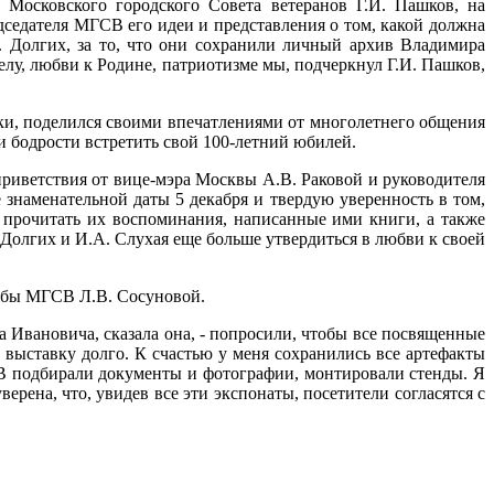
Московского городского Совета ветеранов Г.И. Пашков, на
едателя МГСВ его идеи и представления о том, какой должна
. Долгих, за то, что они сохранили личный архив Владимира
лу, любви к Родине, патриотизме мы, подчеркнул Г.И. Пашков,
ки, поделился своими впечатлениями от многолетнего общения
 бодрости встретить свой 100-летний юбилей.
риветствия от вице-мэра Москвы А.В. Раковой и руководителя
знаменательной даты 5 декабря и твердую уверенность в том,
 прочитать их воспоминания, написанные ими книги, а также
Долгих и И.А. Слухая еще больше утвердиться в любви к своей
ужбы МГСВ Л.В. Сосуновой.
Ивановича, сказала она, - попросили, чтобы все посвященные
выставку долго. К счастью у меня сохранились все артефакты
СВ подбирали документы и фотографии, монтировали стенды. Я
рена, что, увидев все эти экспонаты, посетители согласятся с